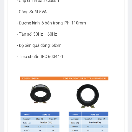
- Cấp chính xác: Class 1
- Công Suất:5VA
- Đường kính lỗ bên trong: Phi 110mm
- Tần số: 50Hz – 60Hz
- Độ bền quá dòng: 60xIn
- Tiêu chuẩn: IEC 60044-1
----