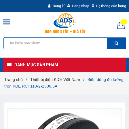
Đăng kí
Đăng nhập
Hệ thống cửa hàng
DANH MỤC SẢN PHẨM
Trang chủ
Thiết bị điện KDE-Việt Nam
Biến dòng đo lường
/
/
tròn KDE RCT110-2-2500.5A