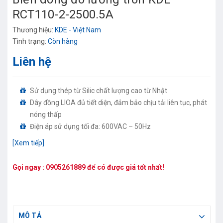
RCT110-2-2500.5A
Thương hiệu:
KDE - Việt Nam
Tình trạng:
Còn hàng
Liên hệ
Sử dụng thép từ Silic chất lượng cao từ Nhật
Dây đồng LIOA đủ tiết diện, đảm bảo chịu tải liên tục, phát
nóng thấp
Điện áp sử dụng tối đa: 600VAC – 50Hz
Tỉ số: 1000/5A, 1200/5A, 1500/5A, 1600/5A, 2000/5A,
[Xem tiếp]
2500/5A, 3000/5A, 3200/5
Ứng dụng tốt nhất để đo lường dòng điện Biến dòng đo
Gọi ngay :
0905261889
để có được giá tốt nhất!
lường KDE 110 CCX 0,5-1
Xuất xứ: Việt Nam Chất lượng:Mới 100%, Chứng từ:CO,
CQ, Hóa đơn VAT 10%
MÔ TẢ