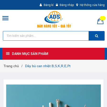
Đăng kí
Đăng nhập
Hệ thống cửa hàng
DANH MỤC SẢN PHẨM
Trang chủ
Dây bù can nhiệt B,S,K,R,E,Pt
/