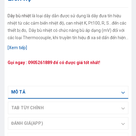
Dây bù nhiệt
là loại dây dẫn được sử dụng là dây đưa tín hiệu
nhiệt từ các cảm biến nhiệt độ, can nhiệt K, Pt100, R, S…đến các
thiết bị đo, Dây bù nhiệt có chức năng bù áp dạng (mV) đối với
các loại Thermocouple, khi truyền tín hiệu đi xa sẽ dẩn đến hiện
tượng sụt áp trên dây.
[Xem tiếp]
Gọi ngay :
0905261889
để có được giá tốt nhất!
MÔ TẢ
TAB TÙY CHỈNH
ĐÁNH GIÁ(APP)