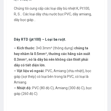
Chúng tôi cung cấp các loại
dây bù nhiệt
K, Pt100,
R, S… Các loại dây chịu nước bọc PVC, dây amiang,
dây bọc giáp…
Dây RTD (pt100) – Loại ba ruột.
– Kích thước:
3×0.3mm² (thông dụng)
chúng ta
hay nhằm là 0.5mm², thường các hãng sản xuất
0.3mm², nó là dây bù nên không cần thiết phải
dây có tiết diện lớn.
– Vật liệu vỏ ngoài:
PVC, Amiang (chịu nhiệt), bọc
giáp (sợi thép) có loại bên trong là PVC, có loại là
Amiang.
– Nhiệt độ:
PVC (80 độ C), Amiang (300 độ C), bọc
giáp (260 độ C).