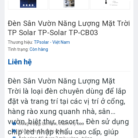
Đèn Sân Vườn Năng Lượng Mặt Trời
TP Solar TP-Solar TP-CB03
Thương hiệu:
TPsolar - Việt Nam
Tình trạng:
Còn hàng
Liên hệ
Đèn Sân Vườn Năng Lượng Mặt
Trời là loại đèn chuyên dùng để lắp
đặt và trang trí tại các vị trí ở cổng,
hàng rào xung quanh nhà, sân
vườn, biệt thự, resort... Đèn sử dụng
Sang trọng, lịch lãm, thẩm mỹ cao
chip led nhập khẩu cao cấp, giúp
Vỏ nhôm đúc chắc chắn