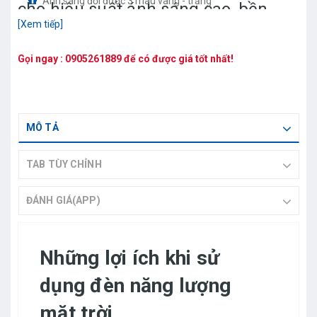
Ánh sáng đổi được 3 màu vàng - trắng
cho hiệu suất ánh sáng cao, bền
[Xem tiếp]
màu, và ít hao tốn điện năng.
Gọi ngay :
0905261889
để có được giá tốt nhất!
MÔ TẢ
TAB TÙY CHỈNH
ĐÁNH GIÁ(APP)
Những lợi ích khi sử
dụng đèn năng lượng
mặt trời