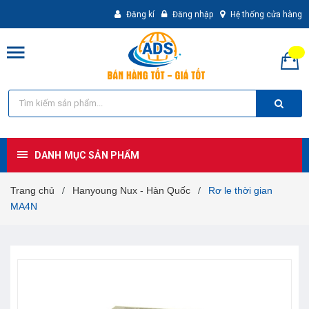
Đăng kí
Đăng nhập
Hệ thống cửa hàng
DANH MỤC SẢN PHẨM
Trang chủ
Hanyoung Nux - Hàn Quốc
Rơ le thời gian
/
/
MA4N