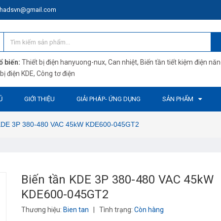
anhadsvn@gmail.com
 biến:
Thiết bị điện hanyuong-nux
,
Can nhiệt
,
Biến tần tiết kiệm điện nă
 bị điện KDE
,
Công tơ điện
Ủ
GIỚI THIỆU
GIẢI PHÁP- ỨNG DỤNG
SẢN PHẨM
 KDE 3P 380-480 VAC 45kW KDE600-045GT2
Biến tần KDE 3P 380-480 VAC 45kW
KDE600-045GT2
Thương hiệu:
Bien tan
|
Tình trạng:
Còn hàng