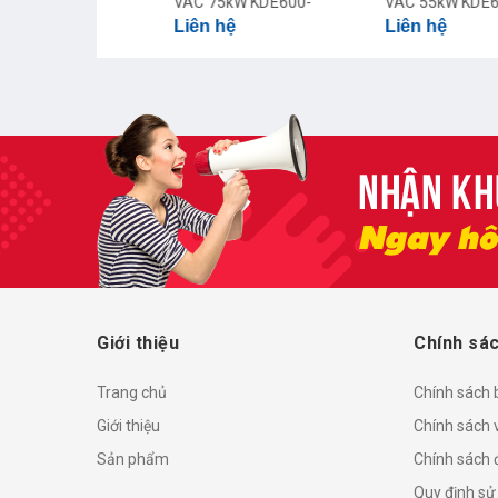
110KW
VAC 75kW KDE600-
VAC 55kW KDE600-
Liên hệ
Liên hệ
0G/110PT4
075GT2
055GT2
Giới thiệu
Chính sác
Trang chủ
Chính sách
Giới thiệu
Chính sách 
Sản phẩm
Chính sách đ
Quy định sử