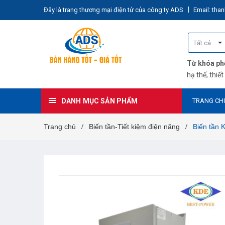
Đây là trang thương mại điện tử của công ty ADS
Email: th
Tất cả
Từ khóa phổ
hạ thế
,
thiết
DANH MỤC SẢN PHẨM
TRANG CH
Trang chủ
Biến tần-Tiết kiệm điện năng
Biến tần
/
/