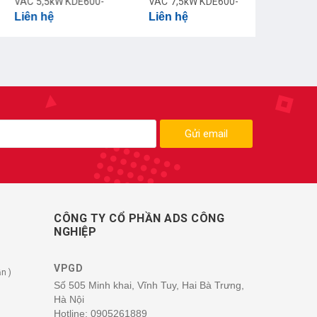
 5,5kW KDE600-
VAC 7,5kW KDE600-
n hệ
Liên hệ
5GT2
7R5GT2
Gửi email
CÔNG TY CỔ PHẦN ADS CÔNG
NGHIỆP
VPGD
n )
Số 505 Minh khai, Vĩnh Tuy, Hai Bà Trưng,
Hà Nội
Hotline:
0905261889