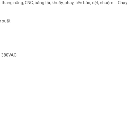
thang nâng, CNC, băng tải, khuấy, phay, tiện bào, dệt, nhuộm…. Chạy
n xuất
P 380VAC