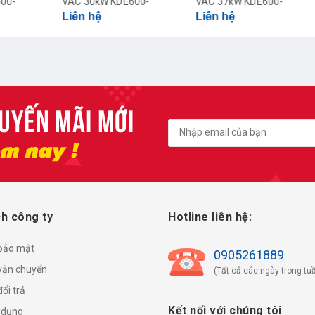
VAC 30kW KDE600-
VAC 37kW KDE600-
VAC
Liên hệ
Liên hệ
Liê
030GT2
037GT2
5R
h công ty
Hotline liên hệ:
 bảo mật
0905261889
vận chuyển
(Tất cả các ngày trong tuầ
ổi trả
Kết nối với chúng tôi
 dụng