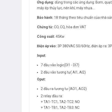
Ứng dụng:
dùng trong các ứng dụng: Bơm, quạt, 
máy ép thủy lực, nén khí, máy nhựa…
Bảo hành:
18 tháng theo tiêu chuẩn của nhà sả
Chứng từ:
CO, CQ, hóa đơn VAT
Công suất:
45Kw
Điện áp vào:
3P 380VAC 50/60Hz, điện áp ra: 3
Input:
7 đầu vào logic(DI1 - DI7)
2 đầu vào tương tự( AI1, AI2)
Oput:
2 đầu ra tương tư (AO1, AO2)
2 relay đầu ra:
+ TA1-TC1, TA2-TC2: NO
+ TA1-TB1, TA2-TB3: NC