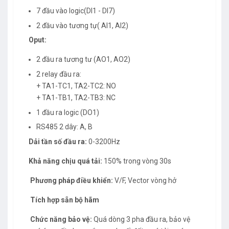
7 đầu vào logic(DI1 - DI7)
2 đầu vào tương tự( AI1, AI2)
Oput:
2 đầu ra tương tư (AO1, AO2)
2 relay đầu ra:
+ TA1-TC1, TA2-TC2: NO
+ TA1-TB1, TA2-TB3: NC
1 đầu ra logic (DO1)
RS485 2 dây: A, B
Dải tần số đầu ra:
0-3200Hz
Khả năng chịu quá tải:
150% trong vòng 30s
Phương pháp điều khiển:
V/F, Vector vòng hở
Tích hợp sẵn bộ hãm
Chức năng bảo vệ:
Quá dòng 3 pha đầu ra, bảo vệ