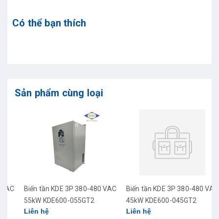
Có thể bạn thích
Sản phẩm cùng loại
C
Biến tần KDE 3P 380-480 VAC
Biến tần KDE 3P 380-480 VAC
55kW KDE600-055GT2
45kW KDE600-045GT2
Liên hệ
Liên hệ