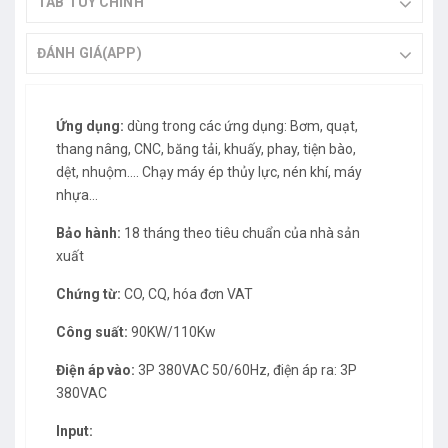
TAB TÙY CHỈNH
ĐÁNH GIÁ(APP)
Ứng dụng:
dùng trong các ứng dụng: Bơm, quạt,
thang nâng, CNC, băng tải, khuấy, phay, tiện bào,
dệt, nhuộm…. Chạy máy ép thủy lực, nén khí, máy
nhựa…
Bảo hành:
18 tháng theo tiêu chuẩn của nhà sản
xuất
Chứng từ:
CO, CQ, hóa đơn VAT
Công suất:
90KW/110Kw
Điện áp vào:
3P 380VAC 50/60Hz, điện áp ra: 3P
380VAC
Input: