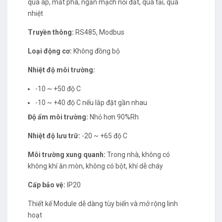
quá áp, mất pha, ngắn mạch nối đất, quá tải, quá
nhiệt
Truyền thông:
RS485, Modbus
Loại động cơ:
Không đồng bộ
Nhiệt độ môi trường:
-10 ~ +50 độ C
-10 ~ +40 độ C nếu lắp đặt gần nhau
Độ ẩm môi trường:
Nhỏ hơn 90%Rh
Nhiệt độ lưu trữ:
-20 ~ +65 độ C
Môi trường xung quanh:
Trong nhà, không có
không khí ăn mòn, không có bột, khí dễ cháy
Cấp bảo vệ:
IP20
Thiết kế Module dễ dàng tùy biến và mở rộng linh
hoạt