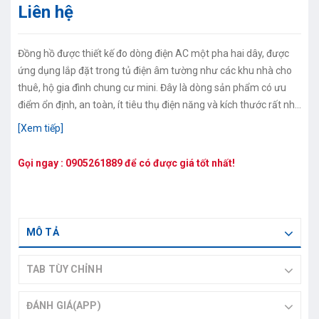
Liên hệ
Đồng hồ được thiết kế đo dòng điện AC một pha hai dây, được
ứng dụng lắp đặt trong tủ điện âm tường như các khu nhà cho
thuê, hộ gia đình chung cư mini. Đây là dòng sản phẩm có ưu
điểm ổn định, an toàn, ít tiêu thụ điện năng và kích thước rất nhỏ
gọn, hoạt động đơn giản và dễ dàng theo dõi số điện.
[Xem tiếp]
Gọi ngay :
0905261889
để có được giá tốt nhất!
MÔ TẢ
TAB TÙY CHỈNH
ĐÁNH GIÁ(APP)