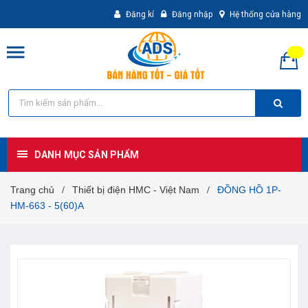
Đăng kí
Đăng nhập
Hệ thống cửa hàng
DANH MỤC SẢN PHẨM
Trang chủ
Thiết bị điện HMC - Việt Nam
ĐỒNG HỒ 1P-
/
/
HM-663 - 5(60)A