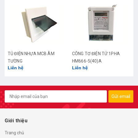
CÔNG TƠ ĐIỆN TỬ 1PHA
CÔNG TƠ ĐIỆN TỬ 3 PHA
HM666-5(40)A
HỒNG MINH HM6669M-
Liên hệ
Liên hệ
10(100)A
Gửi email
Giới thiệu
Trang chủ