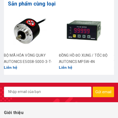
Sản phẩm cùng loại
ĐỒNG HỒ ĐO XUNG / TỐC ĐỘ
ĐỒNG HỒ ĐO XUNG/TỐC ĐỘ/
AUTONICS MP5W-4N
VẬN TỐC AUTONICS MP5S-
Liên hệ
Liên hệ
4N
Gửi email
Giới thiệu