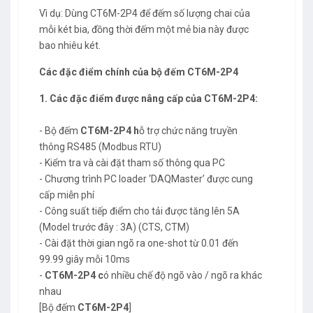
Vì dụ: Dùng CT6M-2P4 để đếm số lượng chai của
mỗi két bia, đồng thời đếm một mẻ bia này được
bao nhiêu két.
Các đặc điểm chính của
bộ đếm
CT6M-2P4
1. Các đặc điểm được nâng cấp của
CT6M-2P4:
- Bộ đếm
CT6M-2P4 h
ỗ trợ chức năng truyền
thông RS485 (Modbus RTU)
- Kiểm tra và cài đặt tham số thông qua PC
- Chương trình PC loader ‘DAQMaster’ được cung
cấp miễn phí
- Công suất tiếp điểm cho tải được tăng lên 5A
(Model trước đây : 3A) (CTS, CTM)
- Cài đặt thời gian ngõ ra one-shot từ 0.01 đến
99.99 giây mỗi 10ms
-
CT6M-2P4 c
ó nhiều chế độ ngõ vào / ngõ ra khác
nhau
[Bộ đếm
CT6M-2P4
]