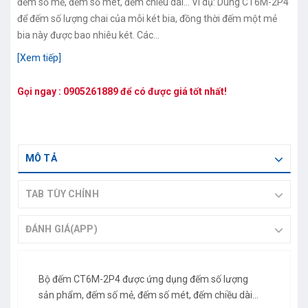
đếm số mẻ, đếm số mét, đếm chiều dài... Vì dụ: Dùng CT6M-2P4
để đếm số lượng chai của mỗi két bia, đồng thời đếm một mẻ
bia này được bao nhiêu két. Các...
[Xem tiếp]
Gọi ngay :
0905261889
để có được giá tốt nhất!
MÔ TẢ
TAB TÙY CHỈNH
ĐÁNH GIÁ(APP)
Bộ đếm CT6M-2P4
được ứng dụng đếm số lượng
sản phẩm, đếm số mẻ, đếm số mét, đếm chiều dài...