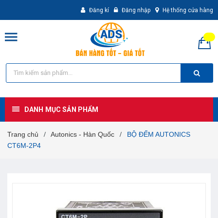
Đăng kí
Đăng nhập
Hệ thống cửa hàng
DANH MỤC SẢN PHẨM
Trang chủ
Autonics - Hàn Quốc
BỘ ĐẾM AUTONICS
/
/
CT6M-2P4